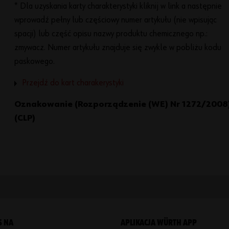
* Dla uzyskania karty charakterystyki kliknij w link a następnie
wprowadź pełny lub częściowy numer artykułu (nie wpisując
spacji) lub część opisu nazwy produktu chemicznego np.:
zmywacz. Numer artykułu znajduje się zwykle w pobliżu kodu
paskowego.
Przejdź do kart charakerystyki
Oznakowanie (Rozporządzenie (WE) Nr 1272/2008
(CLP)
S NA
APLIKACJA WÜRTH APP