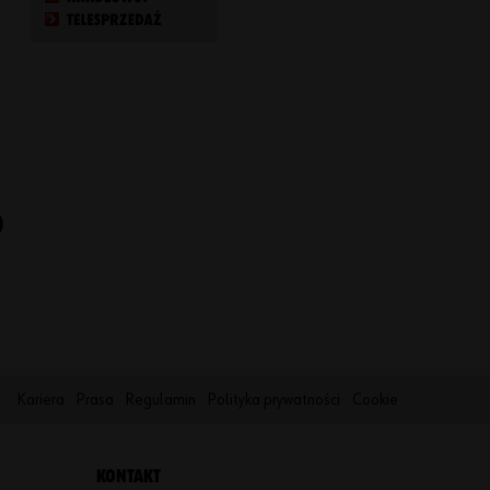
Hasło
Zapo
)
mniał
eś
hasł
a?
Pamiętaj
moje
dane do
Kariera
Prasa
Regulamin
Polityka prywatności
Cookie
logowania
Zaloguj
KONTAKT