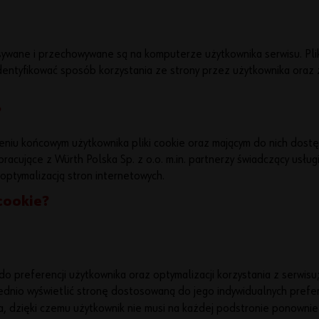
isywane i przechowywane są na komputerze użytkownika serwisu. Pli
identyfikować sposób korzystania ze strony przez użytkownika oraz z
?
iu końcowym użytkownika pliki cookie oraz mającym do nich dostęp 
racujące z Würth Polska Sp. z o.o. m.in. partnerzy świadczący usług
 optymalizacją stron internetowych.
cookie?
o preferencji użytkownika oraz optymalizacji korzystania z serwisu
dnio wyświetlić stronę dostosowaną do jego indywidualnych prefer
a, dzięki czemu użytkownik nie musi na każdej podstronie ponownie