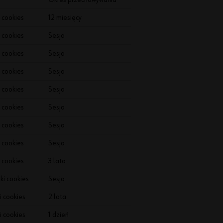
P
 cookies
12 miesięcy
r
 cookies
Sesja
o
w
 cookies
Sesja
a
 cookies
Sesja
d
zi
 cookies
Sesja
m
y
 cookies
Sesja
s
 cookies
Sesja
p
r
 cookies
Sesja
z
 cookies
3 lata
e
d
ki cookies
Sesja
a
i cookies
2 lata
ż
w
i cookies
1 dzień
ył