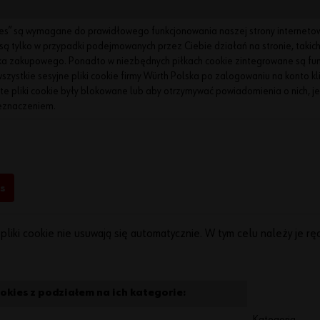
ies” są wymagane do prawidłowego funkcjonowania naszej strony internetow
 są tylko w przypadki podejmowanych przez Ciebie działań na stronie, takich
ka zakupowego. Ponadto w niezbędnych piłkach cookie zintegrowane są fu
zystkie sesyjne pliki cookie firmy Würth Polska po zalogowaniu na konto k
te pliki cookie były blokowane lub aby otrzymywać powiadomienia o nich, j
zeznaczeniem.
es
pliki cookie nie usuwają się automatycznie. W tym celu należy je r
kies z podziałem na ich kategorie:
Kategoria