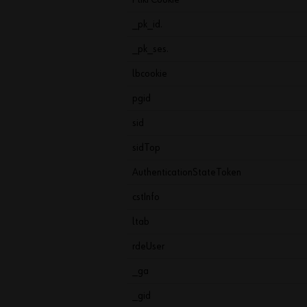
_pk_id.
_pk_ses.
lbcookie
pgid
sid
sidTop
AuthenticationStateToken
cstInfo
ltab
rdeUser
_ga
_gid