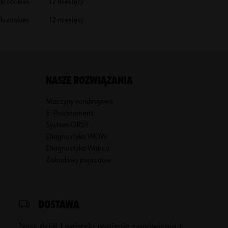
ki cookies
12 miesięcy
o
w
ki cookies
12 miesięcy
a
d
z
ą
c
NASZE ROZWIĄZANIA
y
m
Maszyny vendingowe
d
E-Procurement
zi
System ORSY
a
Diagnostyka WOW
ł
Diagnostyka Wabco
a
Zabudowy pojazdów
l
n
o
ś
DOSTAWA
ć
Nasz dział Logistyki realizuje zamówienia z
g