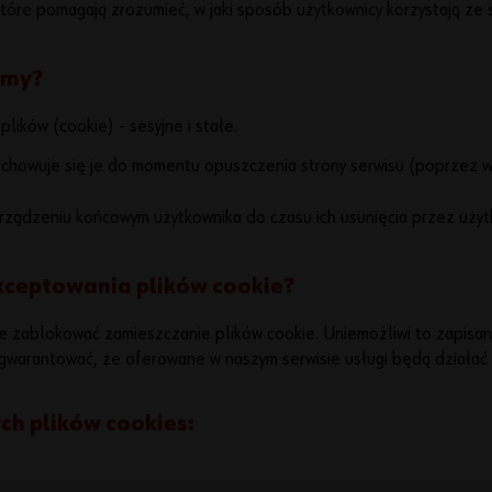
 które pomagają zrozumieć, w jaki sposób użytkownicy korzystają ze 
amy?
lików (cookie) - sesyjne i stałe.
echowuje się je do momentu opuszczenia strony serwisu (poprzez w
rządzeniu końcowym użytkownika do czasu ich usunięcia przez użytk
kceptowania plików cookie?
e zablokować zamieszczanie plików cookie. Uniemożliwi to zapisa
warantować, że oferowane w naszym serwisie usługi będą działać 
h plików cookies: