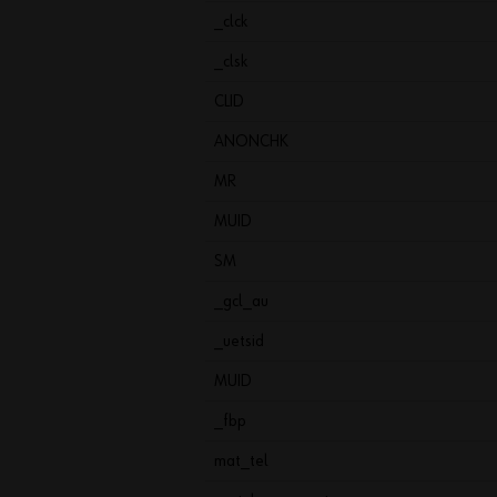
_clck
_clsk
CLID
ANONCHK
MR
MUID
SM
_gcl_au
_uetsid
MUID
_fbp
mat_tel