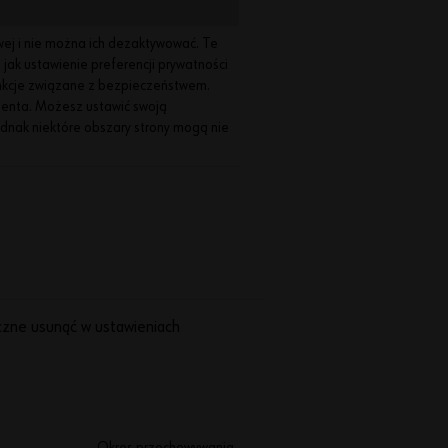
j się
w
ej i nie można ich dezaktywować. Te
trzec
 jak ustawienie preferencji prywatności
h
nkcje związane z bezpieczeństwem.
pros
lienta. Możesz ustawić swoją
tch
ednak niektóre obszary strony mogą nie
krok
ach
aby
używ
ać
wszy
stkic
h
ęczne usunąć w ustawieniach
funk
cjona
lnoś
ci
skle
pu.
Okres przechowywania