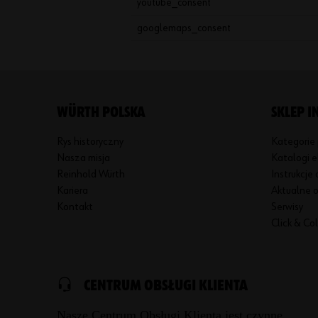
youtube_consent
googlemaps_consent
WÜRTH POLSKA
SKLEP 
Rys historyczny
Kategorie
Nasza misja
Katalogi e
Reinhold Würth
Instrukcje 
Kariera
Aktualne o
Kontakt
Serwisy
Click & Co
CENTRUM OBSŁUGI KLIENTA
Nasze Centrum Obsługi Klienta jest czynne