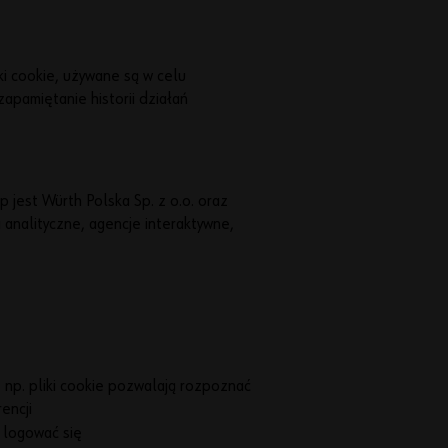
Hasło
ki cookie, używane są w celu
apamiętanie historii działań
Zapo
jest Würth Polska Sp. z o.o. oraz
mniał
i analityczne, agencje interaktywne,
eś
hasł
a?
Pamiętaj
moje
dane do
logowania
; np. pliki cookie pozwalają rozpoznać
encji
Zaloguj
 logować się