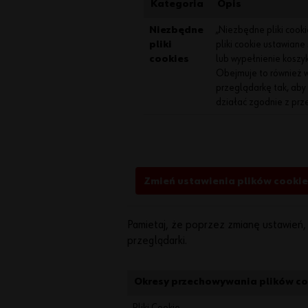
Kategoria
Opis
Niezbędne
„Niezbędne pliki cook
pliki
pliki cookie ustawiane
cookies
lub wypełnienie koszy
Obejmuje to również ws
przeglądarkę tak, aby 
działać zgodnie z pr
Zmień ustawienia plików cooki
Pamietaj, że poprzez zmianę ustawień, 
przeglądarki.
Okresy przechowywania plików coo
Pliki Cookie