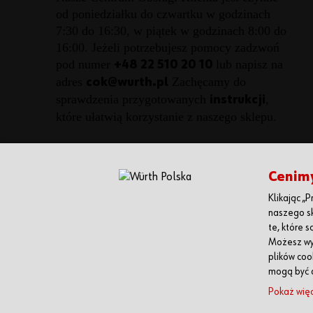
od poniedziałku do czwartku w godzinach
7:30 do 16:30, w piątek w godzinach 8:00 do
16:00. Jeżeli potrzebujesz pomocy zadzwoń
pod numer
lub napisz na
+48 22 510 20 10
adres
Zachęcamy do
cok@wurth.pl
sprawdzenia przygotowanych
,
instrukcji
które ułatwią korzystanie z naszego sklepu.
Cenim
Klikając „
Würth Polska Sp. z o.o.
+48 22 510 20 00
naszego sk
ul. Posag 7 Panien 1
+48 22 510 20 01
te, które 
02-495 Warszawa,
biuro@wurth.pl
Możesz wyb
plików coo
Polska
mogą być d
Pokaż wię
© Würth Polska Sp. z o.o. - wszystkie prawa zastrz