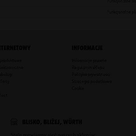
Funkcjonalne pli
Funkcjonalne pli
INTERNETOWY
INFORMACJE
 produktowe
Informacje prawne
lektroniczne
Regulamin sklepu
obsługi
Polityka prywatności
ferty
Strategia podatkowa
Cookie
llect
BLISKO, BLIŻEJ, WÜRTH
Stale rozwijamy sieć naszych sklepów