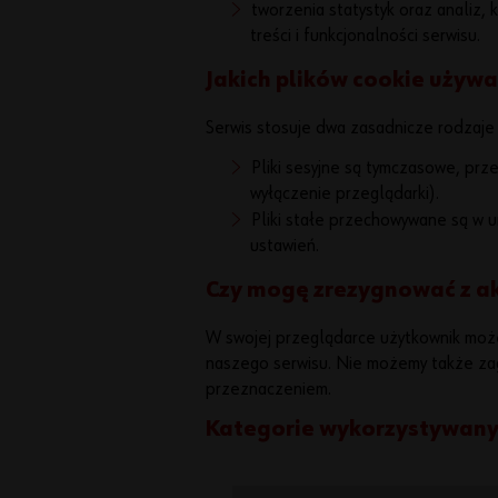
tworzenia statystyk oraz analiz,
treści i funkcjonalności serwisu.
Jakich plików cookie używ
Serwis stosuje dwa zasadnicze rodzaje p
Pliki sesyjne są tymczasowe, prz
wyłączenie przeglądarki).
Pliki stałe przechowywane są w u
ustawień.
Czy mogę zrezygnować z a
W swojej przeglądarce użytkownik moż
naszego serwisu. Nie możemy także zag
przeznaczeniem.
Kategorie wykorzystywanyc