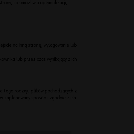
strony, co umożliwia optymalizację
Zos
tań
klie
nte
ejście na inną stronę, wylogowanie lub
m
skle
ownika lub przez czas wynikający z ich
pu
inte
rnet
owe
go
Wür
ne tego rodzaju plików pochodzących z
th
Onli
w zaplanowany sposób i zgodnie z ich
ne-
Sho
p
Zarej
estru