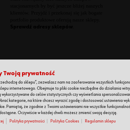
stacjonarnych by być jeszcze bliżej naszych
klientów. Przyjdź i przekonaj się jak bogate
portfolio produktowe oferują nasze sklepy.
.
Sprawdź adresy sklepów
POBIERZ APLIKACJĘ WÜRTH
y Twoją prywatność
Przechodzę do sklepu”, zezwalasz nam na zaoferowanie wszystkich funkcjon
lepu internetowego. Obejmuje to pliki cookie niezbędne do działania witry
są wykorzystywane do celów statystycznych czy wyświetlania spersonalizowan
rać kategorie, na które chcesz wyrazić zgodę i dostosować ustawienia wyk
kie. Pamiętaj, że zgodnie z Twoimi ustawieniami nie wszystkie funkcjonalnoś
ostępne. Oczywiście w każdej chwili możesz zmienić swoją decyzję.
cej
Polityka prywatności
Polityka Cookies
Regulamin sklepu
eżone. Sprzedaż wyłącznie przedsiębiorcom, podane ceny są cen