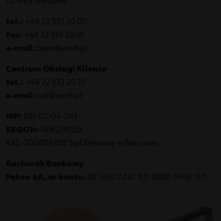
02-495 Warszawa
tel.:
+48 22 510 20 00
fax:
+48 22 510 20 01
e-mail:
biuro@wurth.pl
Centrum Obsługi Klienta
tel.:
+48 22 510 20 10
e-mail:
cok@wurth.pl
NIP:
527-02-04-293
REGON:
006216050
KRS: 0000114958 Sąd Rejonowy w Warszawie
Rachunek Bankowy
Pekao SA, nr konta:
82 1240 6247 1111 0000 4976 7375