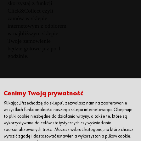
skorzystaj z funkcji
Click&Collect czyli
zamów w sklepie
internetowym z odbiorem
w najbliższym sklepie.
Twoje zamówienie
będzie gotowe już po 1
godzinie.
Würth Polska Sp. z o.o.
+48 22 510 20 00
Cenimy Twoją prywatność
ul. Posag 7 Panien 1
+48 22 510 20 01
Klikając „Przechodzę do sklepu”, zezwalasz nam na zaoferowanie
02-495 Warszawa,
biuro@wurth.pl
wszystkich funkcjonalności naszego sklepu internetowego. Obejmuje
Polska
to pliki cookie niezbędne do działania witryny, a także te, które są
wykorzystywane do celów statystycznych czy wyświetlania
spersonalizowanych treści. Możesz wybrać kategorie, na które chcesz
POBIERZ APLIKACJĘ WÜRTH
wyrazić zgodę i dostosować ustawienia wykorzystania plików cookie.