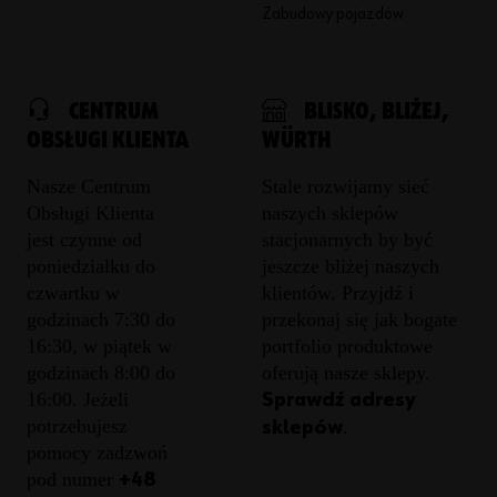
Zabudowy pojazdów
CENTRUM
BLISKO, BLIŻEJ,
OBSŁUGI KLIENTA
WÜRTH
Nasze Centrum
Stale rozwijamy sieć
Obsługi Klienta
naszych sklepów
jest czynne od
stacjonarnych by być
poniedziałku do
jeszcze bliżej naszych
czwartku w
klientów. Przyjdź i
godzinach 7:30 do
przekonaj się jak bogate
16:30, w piątek w
portfolio produktowe
godzinach 8:00 do
oferują nasze sklepy.
16:00. Jeżeli
Sprawdź adresy
potrzebujesz
.
sklepów
pomocy zadzwoń
pod numer
+48