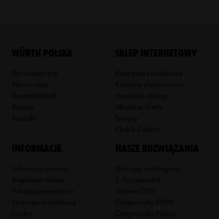
WÜRTH POLSKA
SKLEP INTERNETOWY
Rys historyczny
Kategorie produktowe
Nasza misja
Katalogi elektroniczne
Reinhold Würth
Instrukcje obsługi
Kariera
Aktualne oferty
Kontakt
Serwisy
Click & Collect
INFORMACJE
NASZE ROZWIĄZANIA
Informacje prawne
Maszyny vendingowe
Regulamin sklepu
E-Procurement
Polityka prywatności
System ORSY
Strategia podatkowa
Diagnostyka WOW
Cookie
Diagnostyka Wabco