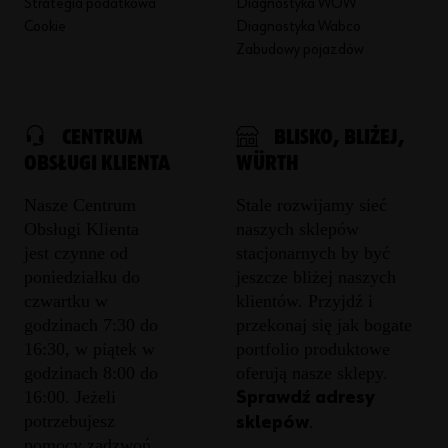
Strategia podatkowa
Diagnostyka WOW
Cookie
Diagnostyka Wabco
Zabudowy pojazdów
CENTRUM
BLISKO, BLIŻEJ,
OBSŁUGI KLIENTA
WÜRTH
Nasze Centrum
Stale rozwijamy sieć
Obsługi Klienta
naszych sklepów
jest czynne od
stacjonarnych by być
poniedziałku do
jeszcze bliżej naszych
czwartku w
klientów. Przyjdź i
godzinach 7:30 do
przekonaj się jak bogate
16:30, w piątek w
portfolio produktowe
godzinach 8:00 do
oferują nasze sklepy.
16:00. Jeżeli
Sprawdź adresy
potrzebujesz
.
sklepów
pomocy zadzwoń