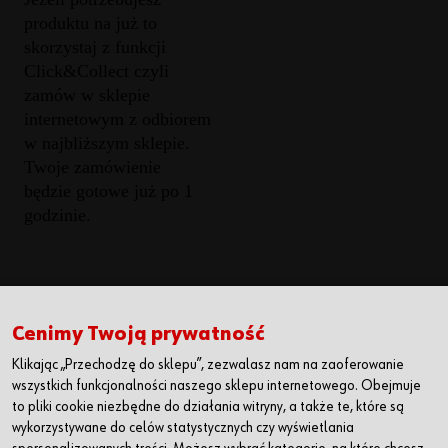
produktu na już to
skorzystaj z funkcji
Click&Collect czyli
zamów w sklepie
internetowym z odbiorem
w najbliższym sklepie.
Twoje zamówienie
będzie gotowe już po 1
godzinie.
Würth Polska Sp. z o.o.
+48 22 510 20 00
Cenimy Twoją prywatność
ul. Posag 7 Panien 1
+48 22 510 20 01
Klikając „Przechodzę do sklepu”, zezwalasz nam na zaoferowanie
02-495 Warszawa,
biuro@wurth.pl
wszystkich funkcjonalności naszego sklepu internetowego. Obejmuje
Polska
to pliki cookie niezbędne do działania witryny, a także te, które są
wykorzystywane do celów statystycznych czy wyświetlania