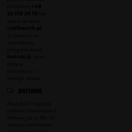
pod numer
+48
lub
22 510 20 10
napisz na adres
cok@wurth.pl
Zachęcamy do
sprawdzenia
przygotowanych
, które
instrukcji
ułatwią
korzystanie z
naszego sklepu.
DOSTAWA
Nasz dział Logistyki
realizuje zamówienia z
dostawą już w 48h od
złożenia zamówienia.
Jeżeli potrzebujesz